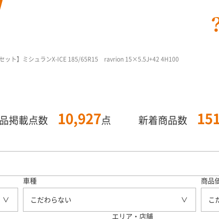
シュランX-ICE 185/65R15 ravrion 15×5.5J+42 4H100
10,927
15
商品掲載点数
点
新着商品数
車種
商品
こだわらない
こ
エリア・店舗