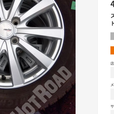
店
メ
サ