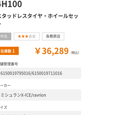
4H100
スタッドレスタイヤ・ホイールセッ
ト
中古
★★★
☆☆
各務原店
￥36,289
1
在庫数
（税込）
舗管理番号
6150019795016/6150019711016
ーカー
ミシュランX-ICE/ravrion
イズ