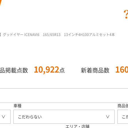
ドイヤー ICENAVI6 165/65R13 13インチ4H100アルミセット4本
10,922
16
商品掲載点数
点
新着商品数
車種
商品
こだわらない
こ
エリア・店舗