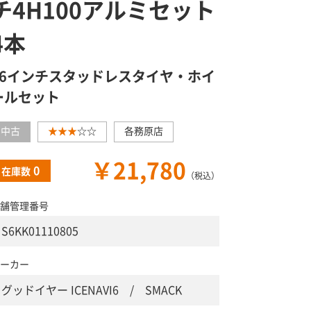
チ4H100アルミセット
4本
16インチスタッドレスタイヤ・ホイ
ールセット
中古
★★★
☆☆
各務原店
￥21,780
0
在庫数
（税込）
舗管理番号
S6KK01110805
ーカー
グッドイヤー ICENAVI6 / SMACK