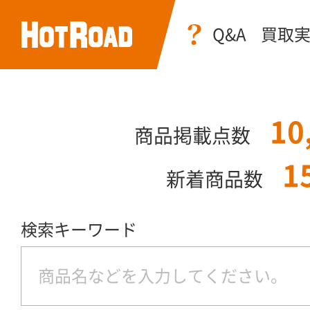
Q&A
買取
10
商品掲載点数
1
新着商品数
検索キーワード