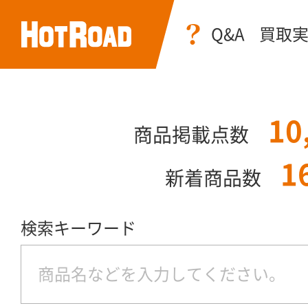
Q&A
買取
10
商品掲載点数
1
新着商品数
検索キーワード