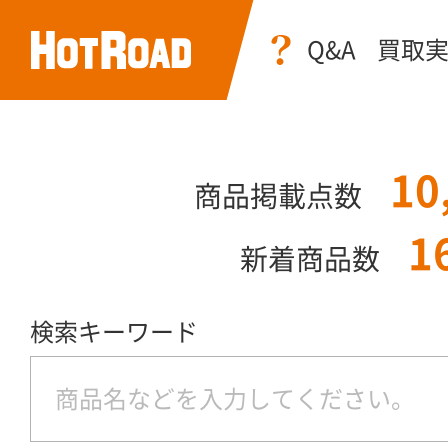
Q&A
買取
10
商品掲載点数
1
新着商品数
検索キーワード