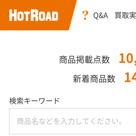
Q&A
買取
10
商品掲載点数
1
新着商品数
検索キーワード