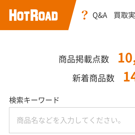
Q&A
買取
10
商品掲載点数
1
新着商品数
検索キーワード