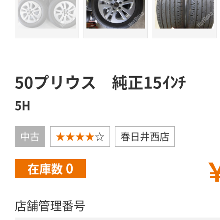
50プリウス 純正15ｲﾝﾁ
5H
中古
★★★★
☆
春日井西店
￥
0
在庫数
店舗管理番号