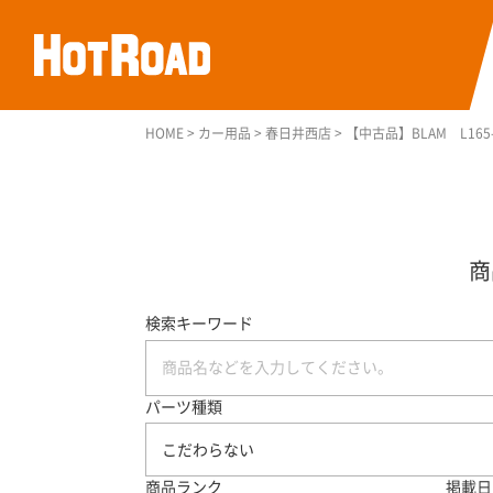
HOME
>
カー用品
>
春日井西店
>
【中古品】BLAM L16
検索キーワード
パーツ種類
こだわらない
商品ランク
掲載日