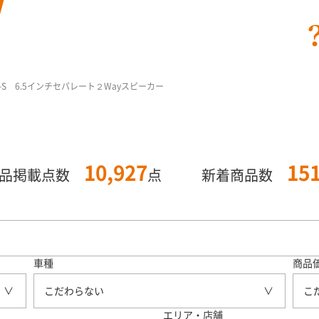
5-S 6.5インチセパレート２Wayスピーカー
10,927
15
商品掲載点数
点
新着商品数
車種
商品
こだわらない
こ
エリア・店舗