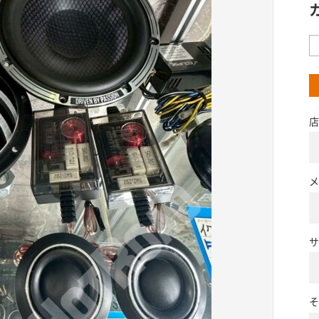
店
メ
サ
そ