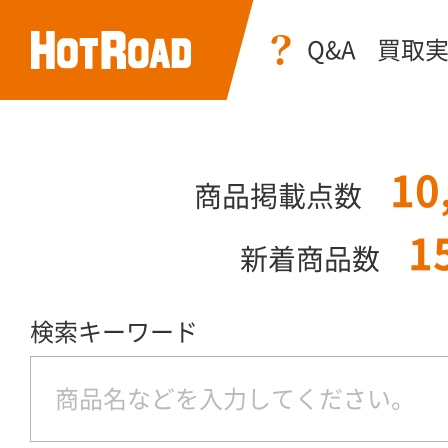
Q&A
買取
10
商品掲載点数
1
新着商品数
検索キーワード