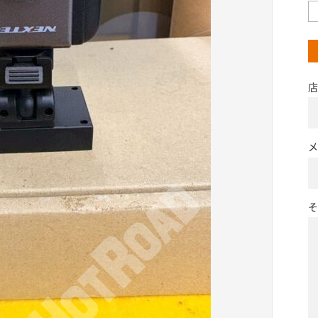
店
メ
そ