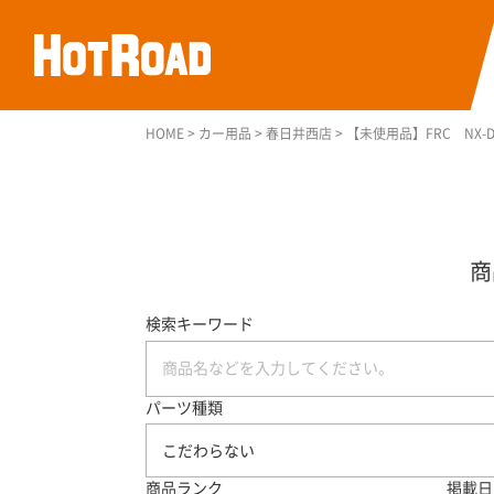
HOME
>
カー用品
>
春日井西店
>
【未使用品】FRC NX-
検索キーワード
パーツ種類
こだわらない
商品ランク
掲載日