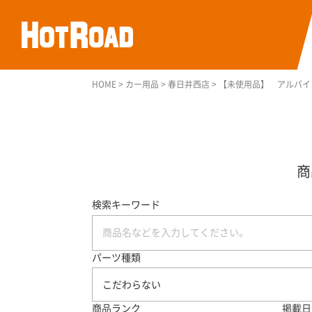
HOME
>
カー用品
>
春日井西店
>
【未使用品】 アルパイン
検索キーワード
パーツ種類
こだわらない
商品ランク
掲載日