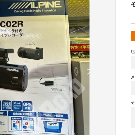
店
メ
そ