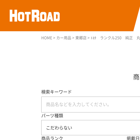
HOME
>
カー用品
>
東郷店
>
ﾄﾖﾀ ランクル250 純正 
検索キーワード
パーツ種類
こだわらない
商品ランク
掲載日