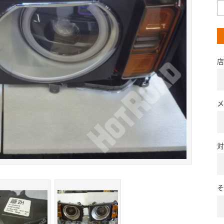
店
メ
対
そ