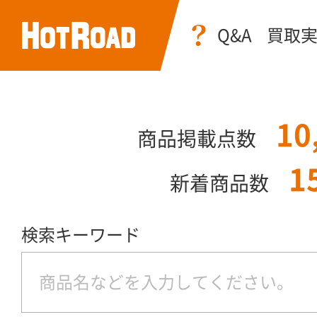
Q&A
買取
10
商品掲載点数
1
新着商品数
検索キーワード