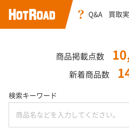
Q&A
買取
10
商品掲載点数
1
新着商品数
検索キーワード