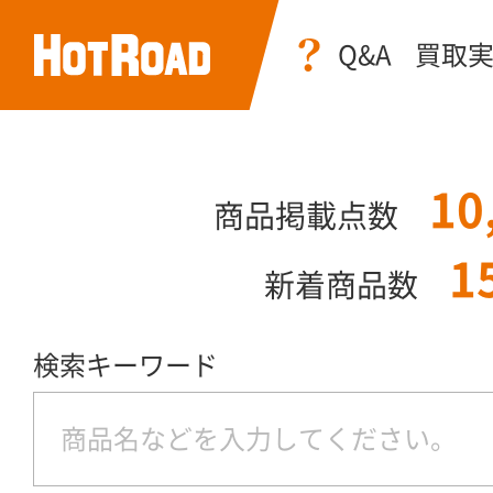
Q&A
買取
10
商品掲載点数
1
新着商品数
検索キーワード