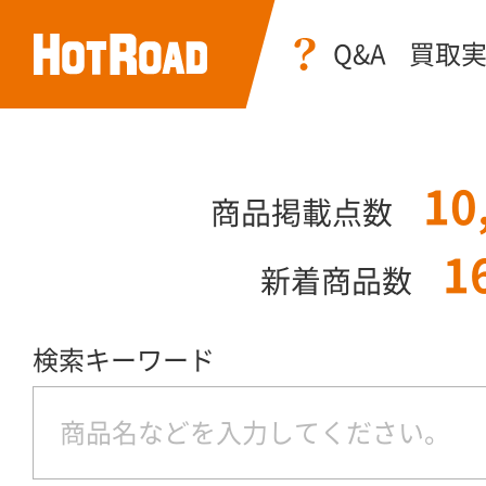
Q&A
買取
10
商品掲載点数
1
新着商品数
検索キーワード