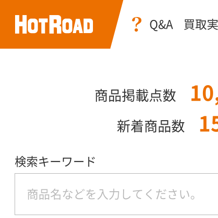
Q&A
買取
10
商品掲載点数
1
新着商品数
検索キーワード