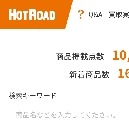
Q&A
買取
10
商品掲載点数
1
新着商品数
検索キーワード