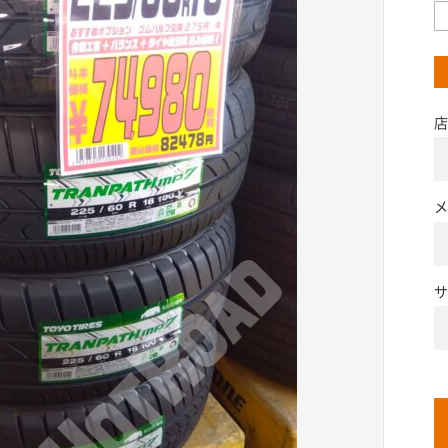
店
メ
サ