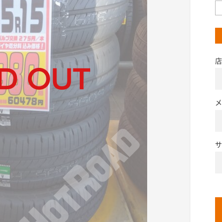
店
メ
サ