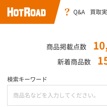
Q&A
買取
10
商品掲載点数
1
新着商品数
検索キーワード