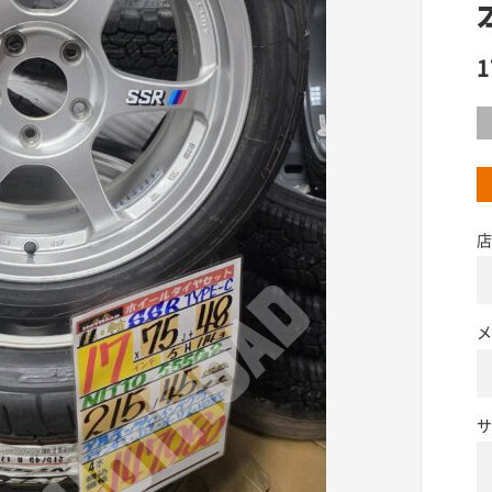
店
メ
サ