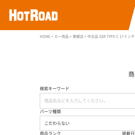
HOME
>
カー用品
>
東郷店
>
中古品 SSR TYPE-C 17インチ7
検索キーワード
パーツ種類
こだわらない
商品ランク
掲載日