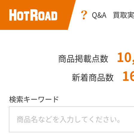
Q&A
買取
10
商品掲載点数
1
新着商品数
検索キーワード