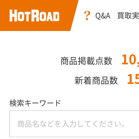
Q&A
買取
10
商品掲載点数
1
新着商品数
検索キーワード