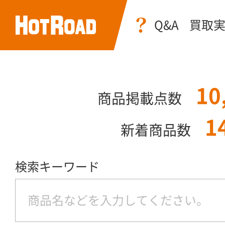
Q&A
買取
10
商品掲載点数
1
新着商品数
検索キーワード