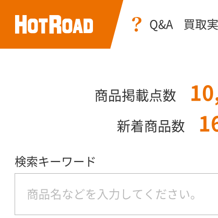
Q&A
買取
10
商品掲載点数
1
新着商品数
検索キーワード