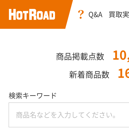
Q&A
買取
10
商品掲載点数
1
新着商品数
検索キーワード