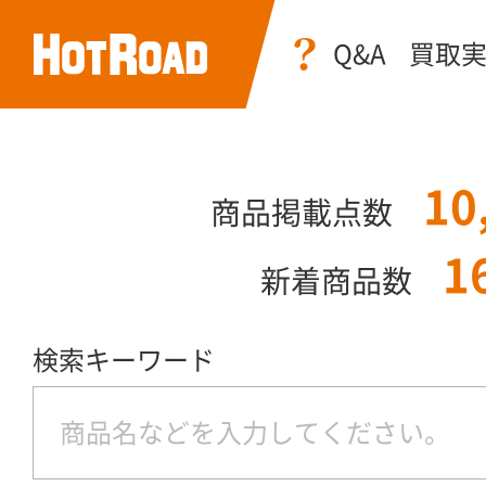
Q&A
買取
10
商品掲載点数
1
新着商品数
検索キーワード