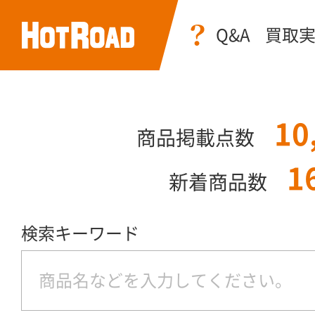
Q&A
買取
10
商品掲載点数
1
新着商品数
検索キーワード