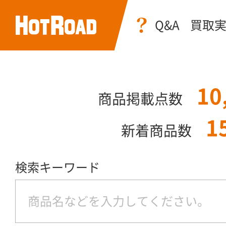
Q&A
買取
10
商品掲載点数
1
新着商品数
検索キーワード