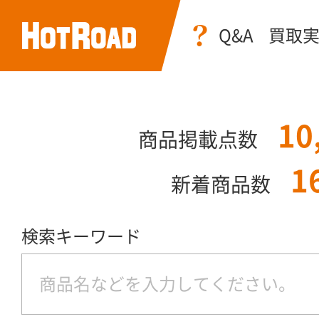
Q&A
買取
10
商品掲載点数
1
新着商品数
検索キーワード