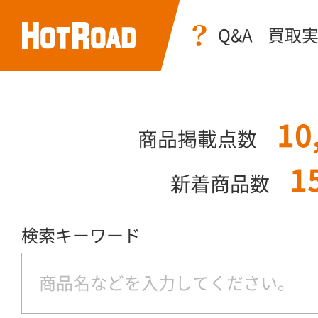
Q&A
買取
10
商品掲載点数
1
新着商品数
検索キーワード