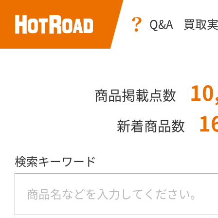
Q&A
買取
10
商品掲載点数
1
新着商品数
検索キーワード