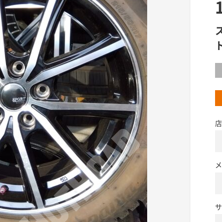
店
メ
サ