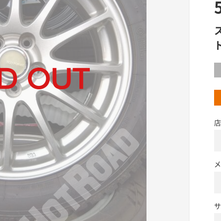
店
メ
サ