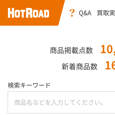
Q&A
買取
10
商品掲載点数
1
新着商品数
検索キーワード