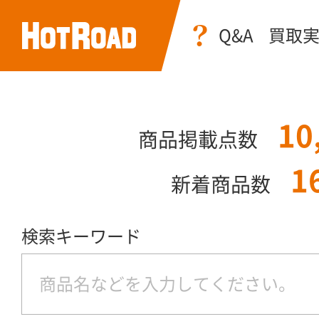
Q&A
買取
10
商品掲載点数
1
新着商品数
検索キーワード