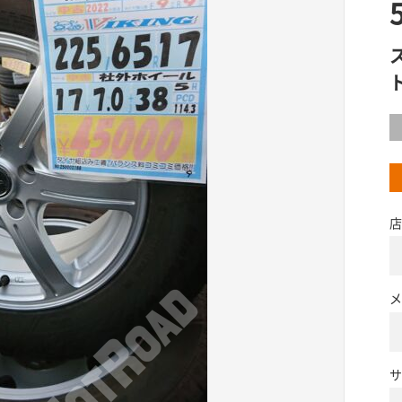
店
メ
サ