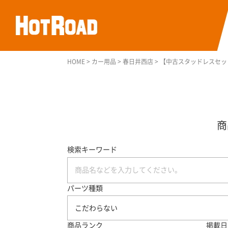
HOME
>
カー用品
>
春日井西店
>
【中古スタッドレスセット】VIK
検索キーワード
パーツ種類
こだわらない
商品ランク
掲載日