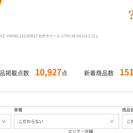
ING 225/65R17 社外ホイール 1770+38 5H114.3 22ｙ
10,927
15
商品掲載点数
点
新着商品数
車種
商品
こだわらない
こ
エリア・店舗