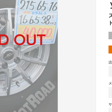
店
メ
サ