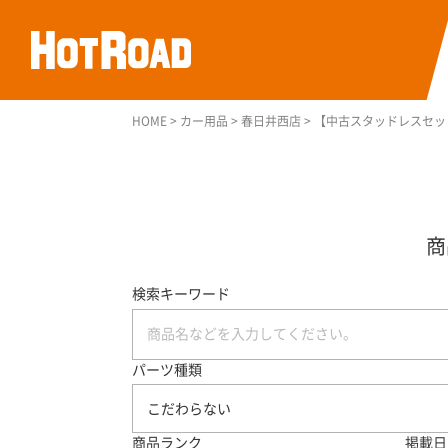
HOME
>
カー用品
>
春日井西店
>
【中古スタッドレスセット】ヨ
検索キーワード
パーツ種類
こだわらない
商品ランク
掲載日