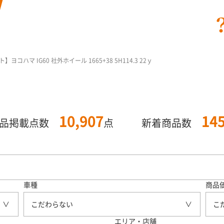
コハマ IG60 社外ホイール 1665+38 5H114.3 22ｙ
10,907
14
商品掲載点数
点
新着商品数
車種
商品
こだわらない
こ
エリア・店舗