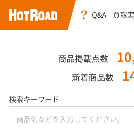
Q&A
買取
10
商品掲載点数
1
新着商品数
検索キーワード