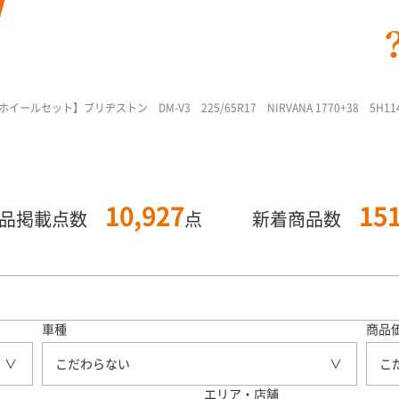
ルセット】ブリヂストン DM-V3 225/65R17 NIRVANA 1770+38 5H114
10,927
15
商品掲載点数
点
新着商品数
車種
商品
こだわらない
こ
エリア・店舗