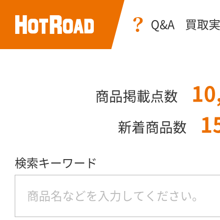
Q&A
買取
10
商品掲載点数
1
新着商品数
検索キーワード