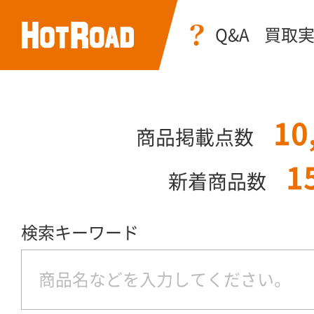
Q&A
買取
10
商品掲載点数
1
新着商品数
検索キーワード