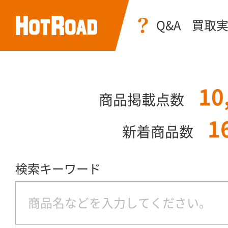
Q&A
買取
10
商品掲載点数
1
新着商品数
検索キーワード