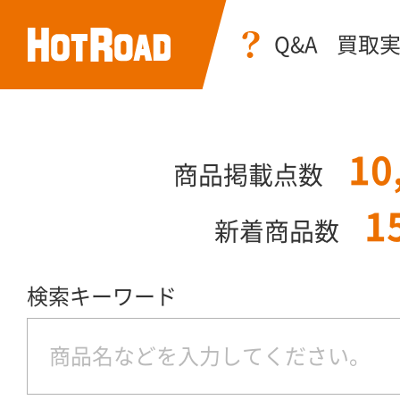
Q&A
買取
10
商品掲載点数
1
新着商品数
検索キーワード