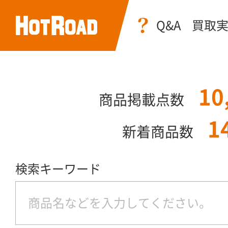
Q&A
買取
10
商品掲載点数
1
新着商品数
検索キーワード