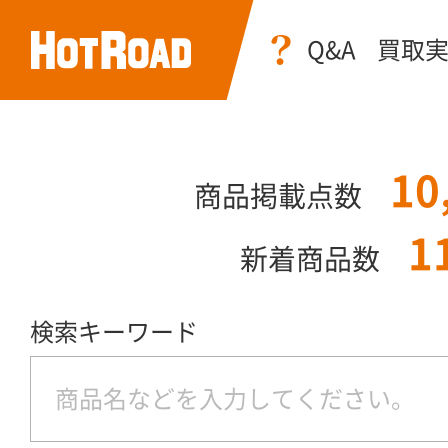
Q&A
買取
10
商品掲載点数
1
新着商品数
検索キーワード