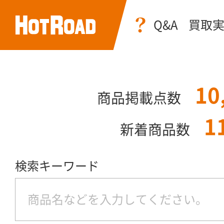
Q&A
買取
10
商品掲載点数
1
新着商品数
検索キーワード