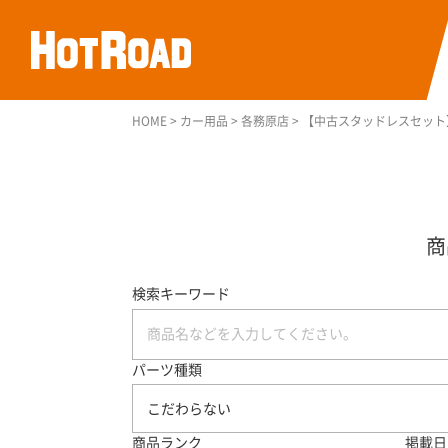
HOME
>
カー用品
>
各務原店
>
【中古スタッドレスセット】 We
検索キーワード
パーツ種類
こだわらない
商品ランク
掲載日