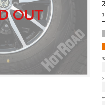
店
メ
サ