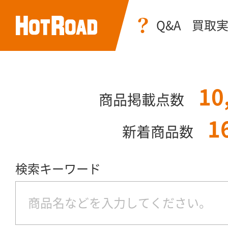
Q&A
買取
10
商品掲載点数
1
新着商品数
検索キーワード